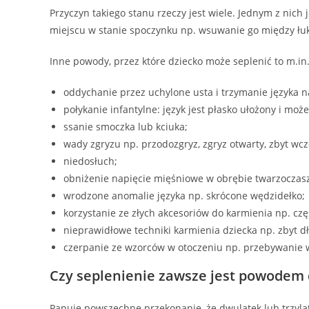
Przyczyn takiego stanu rzeczy jest wiele. Jednym z nich 
miejscu w stanie spoczynku np. wsuwanie go między łuk
Inne powody, przez które dziecko może seplenić to m.in.
oddychanie przez uchylone usta i trzymanie języka n
połykanie infantylne: język jest płasko ułożony i moż
ssanie smoczka lub kciuka;
wady zgryzu np. przodozgryz, zgryz otwarty, zbyt wc
niedosłuch;
obniżenie napięcie mięśniowe w obrębie twarzoczasz
wrodzone anomalie języka np. skrócone wędzidełko;
korzystanie ze złych akcesoriów do karmienia np. cz
nieprawidłowe techniki karmienia dziecka np. zbyt 
czerpanie ze wzorców w otoczeniu np. przebywanie w
Czy seplenienie zawsze jest powodem 
Panuje powszechne przekonanie, że dwulatek lub trzyl