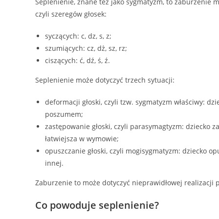
Seplenienie, znane też jako sygmatyzm, to zaburzenie 
czyli szeregów głosek:
syczących: c, dz, s, z;
szumiących: cz, dż, sz, rz;
ciszących: ć, dź, ś, ź.
Seplenienie może dotyczyć trzech sytuacji:
deformacji głoski, czyli tzw. sygmatyzm właściwy: dz
poszumem;
zastępowanie głoski, czyli parasymagtyzm: dziecko zas
łatwiejsza w wymowie;
opuszczanie głoski, czyli mogisygmatyzm: dziecko op
innej.
Zaburzenie to może dotyczyć nieprawidłowej realizacji p
Co powoduje seplenienie?