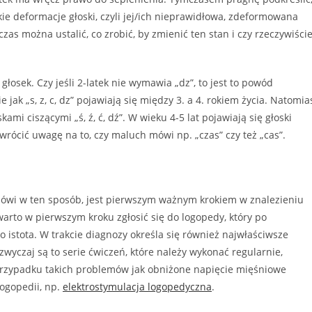
ie deformacje głoski, czyli jej/ich nieprawidłowa, zdeformowana
s można ustalić, co zrobić, by zmienić ten stan i czy rzeczywiści
łosek. Czy jeśli 2-latek nie wymawia „dz”, to jest to powód
e jak „s, z, c, dz” pojawiają się między 3. a 4. rokiem życia. Natomia
mi ciszącymi „ś, ź, ć, dź”. W wieku 4-5 lat pojawiają się głoski
 zwrócić uwagę na to, czy maluch mówi np. „czas” czy też „cas”.
 mówi w ten sposób, jest pierwszym ważnym krokiem w znalezieniu
rto w pierwszym kroku zgłosić się do logopedy, który po
o istota. W trakcie diagnozy określa się również najwłaściwsze
yczaj są to serie ćwiczeń, które należy wykonać regularnie,
rzypadku takich problemów jak obniżone napięcie mięśniowe
ogopedii, np.
elektrostymulacja logopedyczna
.