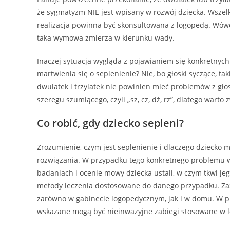
że sygmatyzm NIE jest wpisany w rozwój dziecka. Wszelk
realizacja powinna być skonsultowana z logopedą. Wówcza
taka wymowa zmierza w kierunku wady.
Inaczej sytuacja wygląda z pojawianiem się konkretnych g
martwienia się o seplenienie? Nie, bo głoski syczące, taki
dwulatek i trzylatek nie powinien mieć problemów z głoska
szeregu szumiącego, czyli „sz, cz, dż, rz”, dlatego warto
Co robić, gdy dziecko sepleni?
Zrozumienie, czym jest seplenienie i dlaczego dziecko
rozwiązania. W przypadku tego konkretnego problemu wa
badaniach i ocenie mowy dziecka ustali, w czym tkwi jeg
metody leczenia dostosowane do danego przypadku. Zazw
zarówno w gabinecie logopedycznym, jak i w domu. W p
wskazane mogą być nieinwazyjne zabiegi stosowane w l