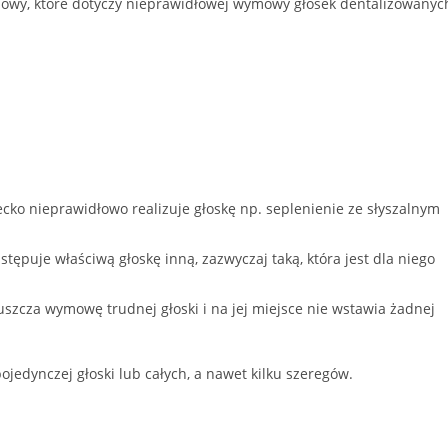
mowy, które dotyczy nieprawidłowej wymowy głosek dentalizowanyc
iecko nieprawidłowo realizuje głoskę np. seplenienie ze słyszalnym
tępuje właściwą głoskę inną, zazwyczaj taką, która jest dla niego
uszcza wymowę trudnej głoski i na jej miejsce nie wstawia żadnej
ojedynczej głoski lub całych, a nawet kilku szeregów.