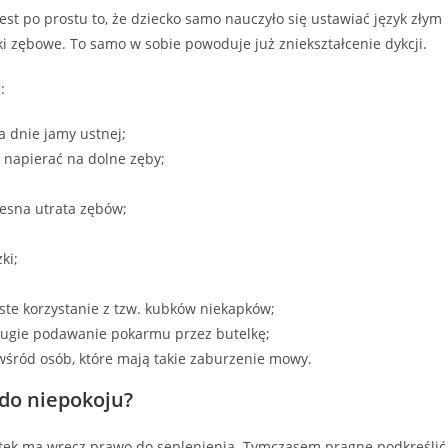
jest po prostu to, że dziecko samo nauczyło się ustawiać język złym
i zębowe. To samo w sobie powoduje już zniekształcenie dykcji.
:
a dnie jamy ustnej;
e napierać na dolne zęby;
zesna utrata zębów;
ki;
ęste korzystanie z tzw. kubków niekapków;
długie podawanie pokarmu przez butelkę;
śród osób, które mają takie zaburzenie mowy.
do niepokoju?
atek ma wręcz prawo do seplenienia. Tymczasem pragnę podkreślić